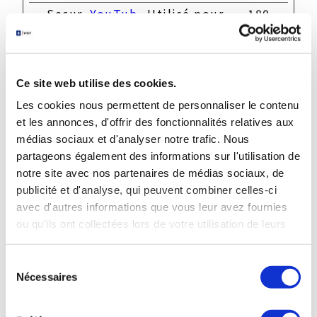
__Secur
YouTub
Utilisé pour
180
e-
e
suivre
jours
ROLLOU
l'interaction
T_TOKE
de
N
l'utilisateur
Ce site web utilise des cookies.
avec le
contenu
Les cookies nous permettent de personnaliser le contenu
intégré.
et les annonces, d'offrir des fonctionnalités relatives aux
médias sociaux et d'analyser notre trafic. Nous
__Secur
YouTub
Stocke les
Sessi
partageons également des informations sur l'utilisation de
e-YEC
e
préférences de
on
notre site avec nos partenaires de médias sociaux, de
lecture vidéo
de
publicité et d'analyse, qui peuvent combiner celles-ci
l'utilisateur
avec d'autres informations que vous leur avez fournies
pour les
ou qu'ils ont collectées lors de votre utilisation de leurs
vidéos
services.
YouTube
Sélection
incorporées
Nécessaires
du
__Secur
YouTub
Utilisé pour
180
consentement
e-YNID
e
suivre
jours