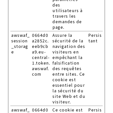
des
utilisateurs à
travers les
demandes de
page.
awswaf_
0664d0
Assure la
Persis
session
a2852c.
sécurité de la
tant
_storag
eeb9cb
navigation des
e
a9.eu-
visiteurs en
central-
empêchant la
1.token.
falsification
awswaf.
des requêtes
com
entre sites. Ce
cookie est
essentiel pour
la sécurité du
site Web et du
visiteur.
awswaf_
0664d0
Ce cookie est
Persis