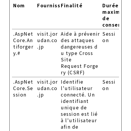
Nom
Fournisseur
Finalité
Durée
maximale
de
conservat
.AspNet
visit.jor
Aide à prévenir
Sessi
Core.An
udan.co
des attaques
on
tiforger
.jp
dangereuses d
y.#
u type Cross
Site
Request Forge
ry (CSRF)
.AspNet
visit.jor
Identifie
Sessi
Core.Se
udan.co
l'utilisateur
on
ssion
.jp
connecté. Un
identifiant
unique de
session est lié
à l'utilisateur
afin de