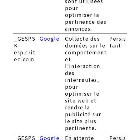
sont utilisées
pour
optimiser la
pertinence des
annonces.
_GESPS
Google
Collecte des
Persis
K-
données sur le
tant
esp.crit
comportement
eo.com
et
l'interaction
des
internautes,
pour
optimiser le
site web et
rendre la
publicité sur
le site plus
pertinente.
_GESPS
Google
En attente
Persis