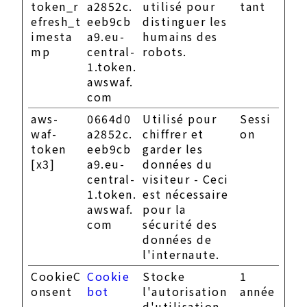
token_r
a2852c.
utilisé pour
tant
efresh_t
eeb9cb
distinguer les
imesta
a9.eu-
humains des
mp
central-
robots.
1.token.
awswaf.
com
aws-
0664d0
Utilisé pour
Sessi
waf-
a2852c.
chiffrer et
on
token
eeb9cb
garder les
[x3]
a9.eu-
données du
central-
visiteur - Ceci
1.token.
est nécessaire
awswaf.
pour la
com
sécurité des
données de
l'internaute.
CookieC
Cookie
Stocke
1
onsent
bot
l'autorisation
année
d'utilisation