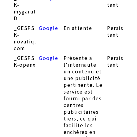
K-
tant
mygaruI
D
_GESPS
Google
En attente
Persis
K-
tant
novatiq.
com
_GESPS
Google
Présente a
Persis
K-openx
l'internaute
tant
un contenu et
une publicité
pertinente. Le
service est
fourni par des
centres
publicitaires
tiers, ce qui
facilite les
enchères en