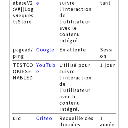
abaseV2
e
suivre
tant
:V#||Log
l'interaction
sReques
de
tsStore
l'utilisateur
avec le
contenu
intégré.
pagead/
Google
En attente
Sessi
ping
on
TESTCO
YouTub
Utilisé pour
1 jour
OKIESE
e
suivre
NABLED
l'interaction
de
l'utilisateur
avec le
contenu
intégré.
uid
Criteo
Recueille des
1
données
année