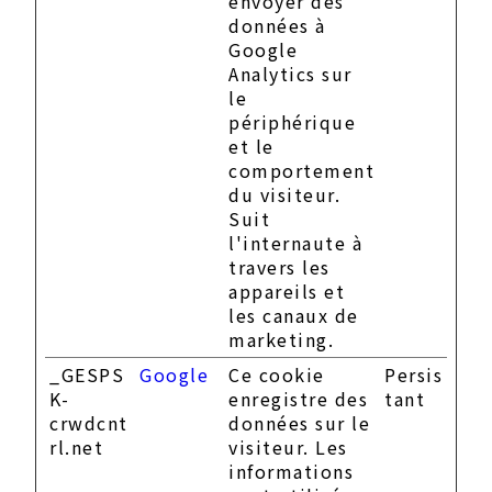
envoyer des
données à
Google
Analytics sur
le
périphérique
et le
comportement
du visiteur.
Suit
l'internaute à
travers les
appareils et
les canaux de
marketing.
_GESPS
Google
Ce cookie
Persis
K-
enregistre des
tant
crwdcnt
données sur le
rl.net
visiteur. Les
informations