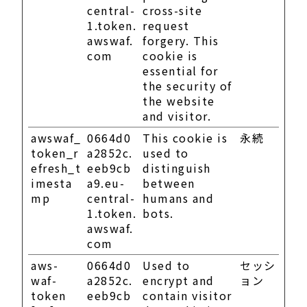
central-
cross-site
1.token.
request
awswaf.
forgery. This
com
cookie is
essential for
the security of
the website
and visitor.
awswaf_
0664d0
This cookie is
永続
token_r
a2852c.
used to
efresh_t
eeb9cb
distinguish
imesta
a9.eu-
between
mp
central-
humans and
1.token.
bots.
awswaf.
com
aws-
0664d0
Used to
セッシ
waf-
a2852c.
encrypt and
ョン
token
eeb9cb
contain visitor