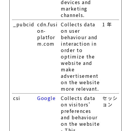
devices and
marketing
channels.
_pubcid
cdn.fusi
Collects data
1 年
on-
on user
platfor
behaviour and
m.com
interaction in
order to
optimize the
website and
make
advertisement
on the website
more relevant.
csi
Google
Collects data
セッシ
on visitors'
ョン
preferences
and behaviour
on the website
- This