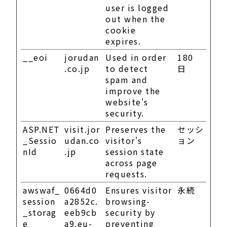
user is logged
out when the
cookie
expires.
__eoi
jorudan
Used in order
180
.co.jp
to detect
日
spam and
improve the
website's
security.
ASP.NET
visit.jor
Preserves the
セッシ
_Sessio
udan.co
visitor's
ョン
nId
.jp
session state
across page
requests.
awswaf_
0664d0
Ensures visitor
永続
session
a2852c.
browsing-
_storag
eeb9cb
security by
e
a9.eu-
preventing