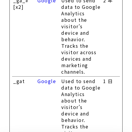
_ga_#
Google
Used to send
2 年
[x2]
data to Google
Analytics
about the
visitor's
device and
behavior.
Tracks the
visitor across
devices and
marketing
channels.
_gat
Google
Used to send
1 日
data to Google
Analytics
about the
visitor's
device and
behavior.
Tracks the