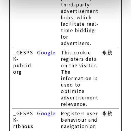
third-party
advertisement
hubs, which
facilitate real-
time bidding
for
advertisers.
_GESPS
Google
This cookie
永続
K-
registers data
pubcid.
on the visitor.
org
The
information is
used to
optimize
advertisement
relevance.
_GESPS
Google
Registers user
永続
K-
behaviour and
rtbhous
navigation on