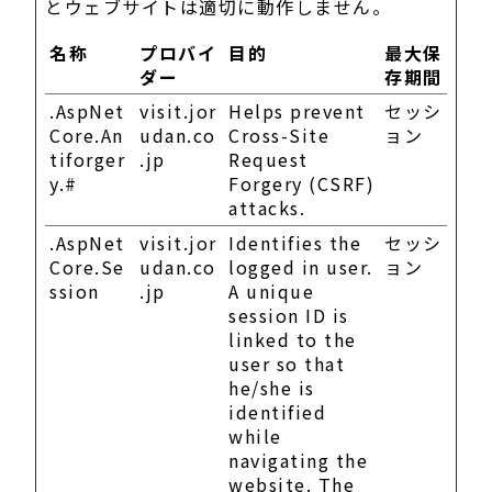
とウェブサイトは適切に動作しません。
名称
プロバイ
目的
最大保
ダー
存期間
.AspNet
visit.jor
Helps prevent
セッシ
Core.An
udan.co
Cross-Site
ョン
tiforger
.jp
Request
y.#
Forgery (CSRF)
attacks.
.AspNet
visit.jor
Identifies the
セッシ
Core.Se
udan.co
logged in user.
ョン
ssion
.jp
A unique
session ID is
linked to the
user so that
he/she is
identified
while
navigating the
website. The