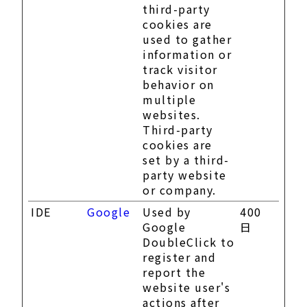
third-party
cookies are
used to gather
information or
track visitor
behavior on
multiple
websites.
Third-party
cookies are
set by a third-
party website
or company.
IDE
Google
Used by
400
Google
日
DoubleClick to
register and
report the
website user's
actions after