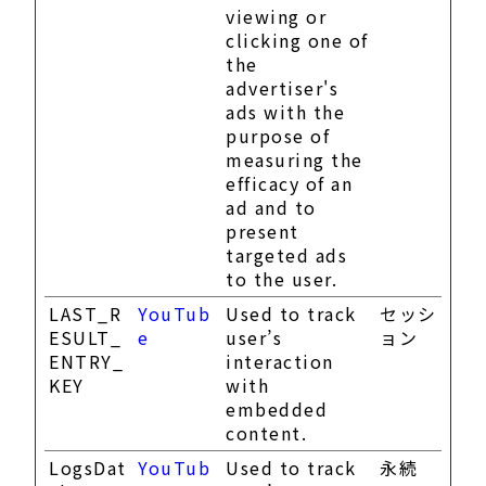
viewing or
clicking one of
the
advertiser's
ads with the
purpose of
measuring the
efficacy of an
ad and to
present
targeted ads
to the user.
LAST_R
YouTub
Used to track
セッシ
ESULT_
e
user’s
ョン
ENTRY_
interaction
KEY
with
embedded
content.
LogsDat
YouTub
Used to track
永続