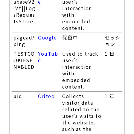
abaseV2
e
user’s
:V#||Log
interaction
sReques
with
tsStore
embedded
content.
pagead/
Google
保留中
セッシ
ping
ョン
TESTCO
YouTub
Used to track
1 日
OKIESE
e
user’s
NABLED
interaction
with
embedded
content.
uid
Criteo
Collects
1 年
visitor data
related to the
user's visits to
the website,
such as the