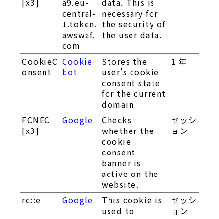
[x3]
a9.eu-
data. This is
central-
necessary for
1.token.
the security of
awswaf.
the user data.
com
CookieC
Cookie
Stores the
1 年
onsent
bot
user's cookie
consent state
for the current
domain
FCNEC
Google
Checks
セッシ
[x3]
whether the
ョン
cookie
consent
banner is
active on the
website.
rc::e
Google
This cookie is
セッシ
used to
ョン