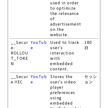
used in order
to optimize
the relevance
of
advertisement
on the
website.
__Secur
YouTub
Used to track
180
e-
e
user’s
日
ROLLOU
interaction
T_TOKE
with
N
embedded
content.
__Secur
YouTub
Stores the
セッシ
e-YEC
e
user's video
ョン
player
preferences
using
embedded