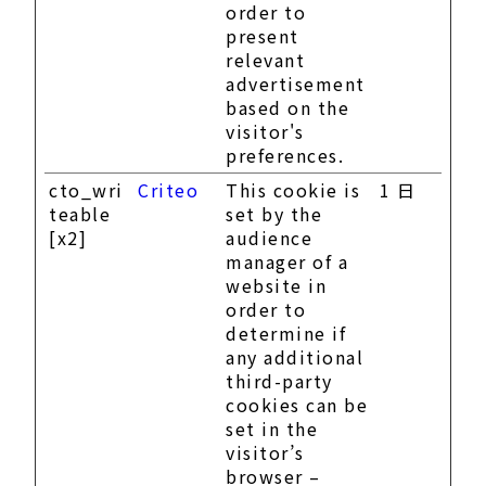
order to
present
relevant
advertisement
based on the
visitor's
preferences.
cto_wri
Criteo
This cookie is
1 日
teable
set by the
[x2]
audience
manager of a
website in
order to
determine if
any additional
third-party
cookies can be
set in the
visitor’s
browser –