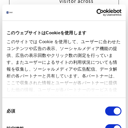
visitor across
devices and
marketing
channels.
_GESPS
Google
This cookie
永続
このウェブサイトはCookieを使用します
K-
registers data
crwdcnt
on the visitor.
このサイトでは Cookie を使用して、ユーザーに合わせた
rl.net
The
コンテンツや広告の表示、ソーシャルメディア機能の提
information is
供、広告の表示回数やクリック数の測定を行っていま
used to
す。またユーザーによるサイトの利用状況についても情
optimize
報を収集し、ソーシャルメディアや広告配信、データ解
advertisement
析の各パートナーと共有しています。各パートナーは、
relevance.
ここで収集された情報とユーザーが各パートナーに提供
_GESPS
Google
Collects data
永続
した他の情報、ユーザーが各パートナーのサービスを使
K-
on user
用したときに収集した他の情報を組み合わせて使用する
esp.crit
behaviour and
ことがあります。 当ウェブサイトの使用を続行するとク
同
eo.com
interaction in
ッキーに同意したことになります。
必須
意
order to
optimize the
の
website and
選