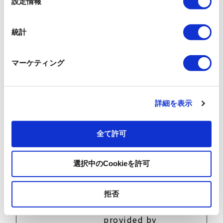
設定情報
make
択
advertisement
on the website
統計
more relevant.
_GESPS
Google
保留中
永続
マーケティング
K-
mygaruI
D
詳細を表示
_GESPS
Google
保留中
永続
K-
novatiq.
全て許可
com
_GESPS
Google
Presents the
永続
K-openx
user with
選択中のCookieを許可
relevant
content and
拒否
advertisement.
The service is
provided by