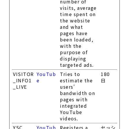
number of
visits, average
time spent on
the website
and what
pages have
been loaded,
with the
purpose of
displaying
targeted ads.
VISITOR
YouTub
Tries to
180
_INFO1
e
estimate the
日
_LIVE
users'
bandwidth on
pages with
integrated
YouTube
videos.
YSC
YouTub
Registers a
セッシ