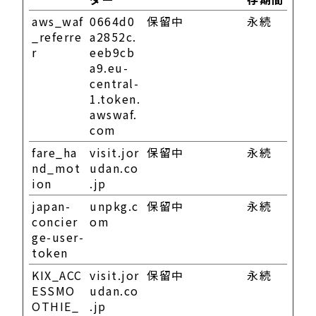
aws_waf
0664d0
保留中
永続
_referre
a2852c.
r
eeb9cb
a9.eu-
central-
1.token.
awswaf.
com
fare_ha
visit.jor
保留中
永続
nd_mot
udan.co
ion
.jp
japan-
unpkg.c
保留中
永続
concier
om
ge-user-
token
KIX_ACC
visit.jor
保留中
永続
ESSMO
udan.co
OTHIE_
.jp