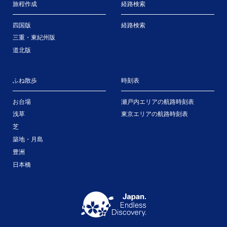
旅程作成
経路検索
四国版
経路検索
三重・東紀州版
道北版
ふね散歩
時刻表
お台場
瀬戸内エリアの航路時刻表
浅草
東京エリアの航路時刻表
芝
築地・月島
豊洲
日本橋