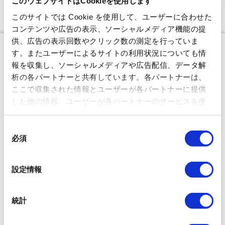
このウェブサイトはCookieを使用します
選択済みスポットを確認する
このサイトでは Cookie を使用して、ユーザーに合わせた
コンテンツや広告の表示、ソーシャルメディア機能の提
供、広告の表示回数やクリック数の測定を行っていま
す。またユーザーによるサイトの利用状況についても情
報を収集し、ソーシャルメディアや広告配信、データ解
析の各パートナーと共有しています。各パートナーは、
ここで収集された情報とユーザーが各パートナーに提供
した他の情報、ユーザーが各パートナーのサービスを使
用したときに収集した他の情報を組み合わせて使用する
ことがあります。 当ウェブサイトの使用を続行するとク
同
ッキーに同意したことになります。
必須
意
の
選
設定情報
択
統計