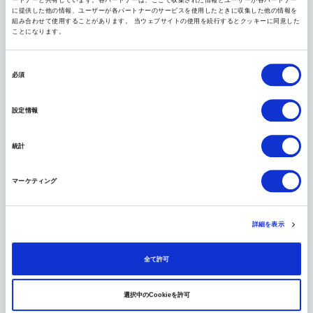
に提供した他の情報、ユーザーが各パートナーのサービスを使用したときに収集した他の情報を
好みを入れてください
組み合わせて使用することがあります。 当ウェブサイトの使用を続行するとクッキーに同意した
ことになります。
同
必須
意
の
設定情報
選
択
統計
マーケティング
A.体験
詳細を表示
B.歴史
C.ショッピング
全て許可
D.アート
E.自然
選択中のCookieを許可