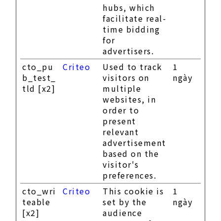
hubs, which
facilitate real-
time bidding
for
advertisers.
cto_pu
Criteo
Used to track
1
b_test_
visitors on
ngày
tld [x2]
multiple
websites, in
order to
present
relevant
advertisement
based on the
visitor's
preferences.
cto_wri
Criteo
This cookie is
1
teable
set by the
ngày
[x2]
audience