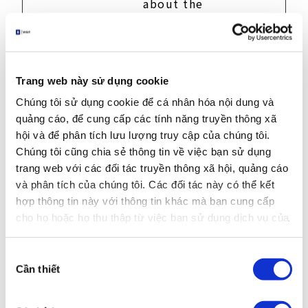
about the
visitor's
device and
behavior.
Tracks the
visitor across
Trang web này sử dụng cookie
devices and
Chúng tôi sử dụng cookie để cá nhân hóa nội dung và
marketing
quảng cáo, để cung cấp các tính năng truyền thông xã
channels.
hội và để phân tích lưu lượng truy cập của chúng tôi.
_ga_#
Google
Used to send
2
Chúng tôi cũng chia sẻ thông tin về việc bạn sử dụng
[x2]
data to Google
năm
trang web với các đối tác truyền thông xã hội, quảng cáo
Analytics
và phân tích của chúng tôi. Các đối tác này có thể kết
about the
hợp thông tin này với thông tin khác mà bạn cung cấp
visitor's
cho họ hoặc họ thu thập từ việc bạn sử dụng dịch vụ của
device and
họ.
behavior.
Tracks the
Lựa
visitor across
Cần thiết
chọn
devices and
chấp
marketing
thuận