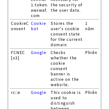
1.token.
the security of
awswaf.
the user data.
com
CookieC
Cookie
Stores the
1
onsent
bot
user's cookie
năm
consent state
for the current
domain
FCNEC
Google
Checks
Phiên
[x3]
whether the
cookie
consent
banner is
active on the
website.
rc::e
Google
This cookie is
Phiên
used to
distinguish
between