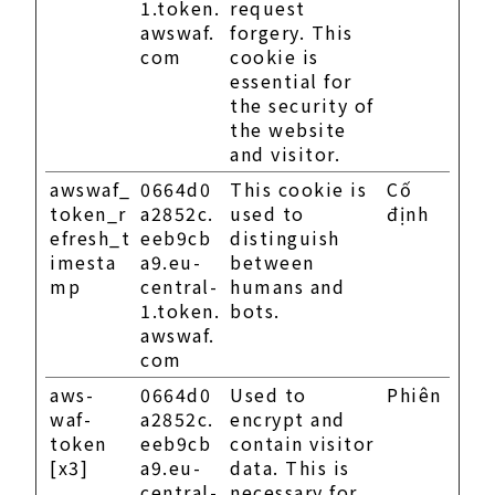
1.token.
request
awswaf.
forgery. This
com
cookie is
essential for
the security of
the website
and visitor.
awswaf_
0664d0
This cookie is
Cố
token_r
a2852c.
used to
định
efresh_t
eeb9cb
distinguish
imesta
a9.eu-
between
mp
central-
humans and
1.token.
bots.
awswaf.
com
aws-
0664d0
Used to
Phiên
waf-
a2852c.
encrypt and
token
eeb9cb
contain visitor
[x3]
a9.eu-
data. This is
central-
necessary for