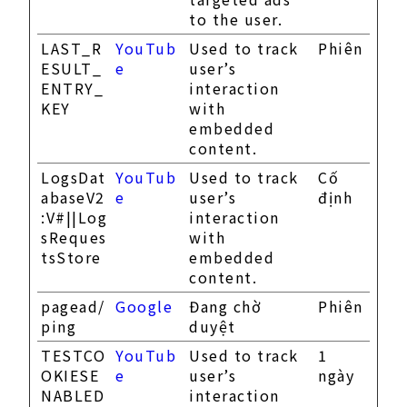
to the user.
LAST_R
YouTub
Used to track
Phiên
ESULT_
e
user’s
ENTRY_
interaction
KEY
with
embedded
content.
LogsDat
YouTub
Used to track
Cố
abaseV2
e
user’s
định
:V#||Log
interaction
sReques
with
tsStore
embedded
content.
pagead/
Google
Đang chờ
Phiên
ping
duyệt
TESTCO
YouTub
Used to track
1
OKIESE
e
user’s
ngày
NABLED
interaction