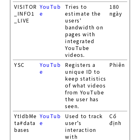
VISITOR
YouTub
Tries to
180
_INFO1
e
estimate the
ngày
_LIVE
users'
bandwidth on
pages with
integrated
YouTube
videos.
YSC
YouTub
Registers a
Phiên
e
unique ID to
keep statistics
of what videos
from YouTube
the user has
seen.
YtIdbMe
YouTub
Used to track
Cố
ta#data
e
user’s
định
bases
interaction
with