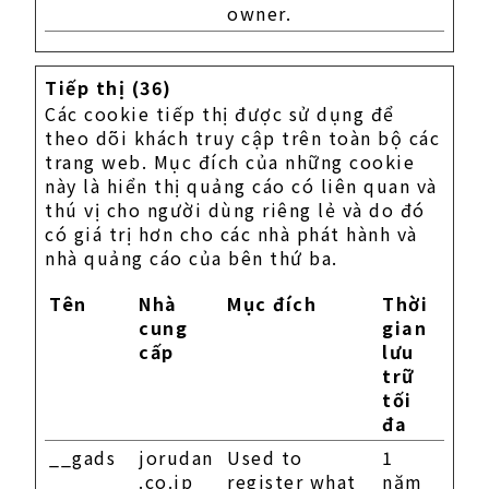
owner.
Tiếp thị (36)
Các cookie tiếp thị được sử dụng để
theo dõi khách truy cập trên toàn bộ các
trang web. Mục đích của những cookie
này là hiển thị quảng cáo có liên quan và
thú vị cho người dùng riêng lẻ và do đó
có giá trị hơn cho các nhà phát hành và
nhà quảng cáo của bên thứ ba.
Tên
Nhà
Mục đích
Thời
cung
gian
cấp
lưu
trữ
tối
đa
__gads
jorudan
Used to
1
.co.jp
register what
năm