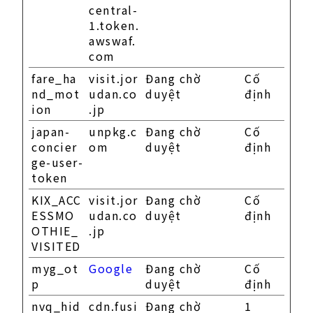
central-
1.token.
awswaf.
com
fare_ha
visit.jor
Đang chờ
Cố
nd_mot
udan.co
duyệt
định
ion
.jp
japan-
unpkg.c
Đang chờ
Cố
concier
om
duyệt
định
ge-user-
token
KIX_ACC
visit.jor
Đang chờ
Cố
ESSMO
udan.co
duyệt
định
OTHIE_
.jp
VISITED
myg_ot
Google
Đang chờ
Cố
p
duyệt
định
nvq_hid
cdn.fusi
Đang chờ
1