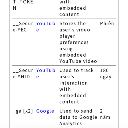
T_TOKE
with
N
embedded
content.
__Secur
YouTub
Stores the
Phiên
e-YEC
e
user's video
player
preferences
using
embedded
YouTube video
__Secur
YouTub
Used to track
180
e-YNID
e
user’s
ngày
interaction
with
embedded
content.
_ga [x2]
Google
Used to send
2
data to Google
năm
Analytics