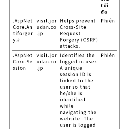
tối
đa
.AspNet
visit.jor
Helps prevent
Phiên
Core.An
udan.co
Cross-Site
tiforger
.jp
Request
y.#
Forgery (CSRF)
attacks.
.AspNet
visit.jor
Identifies the
Phiên
Core.Se
udan.co
logged in user.
ssion
.jp
A unique
session ID is
linked to the
user so that
he/she is
identified
while
navigating the
website. The
user is logged