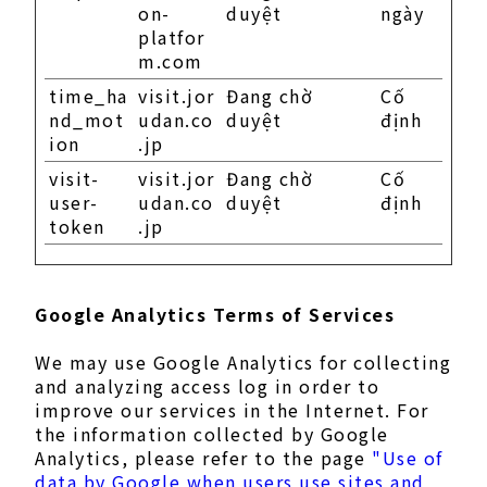
on-
duyệt
ngày
platfor
m.com
time_ha
visit.jor
Đang chờ
Cố
nd_mot
udan.co
duyệt
định
ion
.jp
visit-
visit.jor
Đang chờ
Cố
user-
udan.co
duyệt
định
token
.jp
Google Analytics Terms of Services
We may use Google Analytics for collecting
and analyzing access log in order to
improve our services in the Internet. For
the information collected by Google
Analytics, please refer to the page
"Use of
data by Google when users use sites and