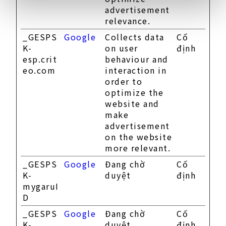
advertisement
relevance.
_GESPS
Google
Collects data
Cố
K-
on user
định
esp.crit
behaviour and
eo.com
interaction in
order to
optimize the
website and
make
advertisement
on the website
more relevant.
_GESPS
Google
Đang chờ
Cố
K-
duyệt
định
mygaruI
D
_GESPS
Google
Đang chờ
Cố
K-
duyệt
định