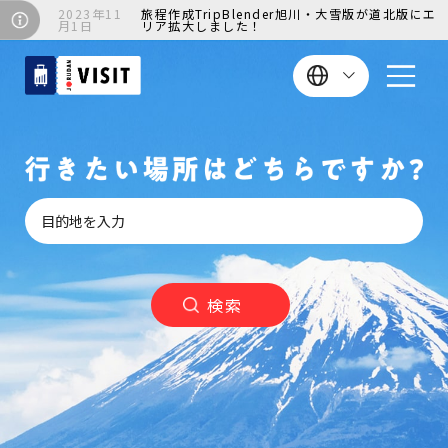
2023年11
旅程作成TripBlender旭川・大雪版が道北版にエ
月1日
リア拡大しました！
検索