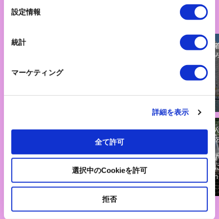
選
設定情報
択
統計
東京のベイエリア
瀬戸内エリアで
東京の船
では、面白いデザ
は、世界最多の航
探索して
インの水上バスが
路数のフェリーが
マーケティング
運行しています。
運航しています。
詳細を表示
旭川・美瑛・十勝
日本の伝統文化で
お遍路さ
岳連峰をサイクリ
あるお遍路さんを
な回り方
全て許可
ングしよう。雄大
体験してみません
します！
な自然をみにいこ
か？
四国八十
う！
場めぐり
選択中のCookieを許可
TripBle
拒否